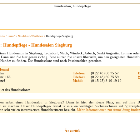
rtal "Frisu" >
Nordrhein-Westfalen >
Hundepflege Siegburg
t: Hundepflege - Hundesalon Siegburg
einen Hundesalon in Siegburg, Troisdorf, Much, Windeck, Asbach, Sankt Augustin, Lohmar oder
ann sind Sie hier genau richtig. Bitte nutzen Sie unsere ßbersicht, um den geeigneten Hundefris
 Hundes zu finden. Die Hundesalons sind nach Postleitzahlen geordnet.
Hennef
tka
Telefon:
(0 22 48) 60 75 57
E
str. 166
Telefax:
(0 22 48) 60 75 59
W
nef
Mobil:
(0 15 25) 3 10 19 19
iet des Hundesalons:
ben selbst einen Hundesalon in Siegburg? Dann ist hier der ideale Platz, um auf Ihre Di
 zu machen. Unser Hundepflege- Portal ist in allen wichtigen Suchmaschinen auf Spitzenplä
on sehr vielen interessierten Hundebesitzern besucht.
Mehr Informationen zur Anmeldung finden 
Â« zur
ü
ck