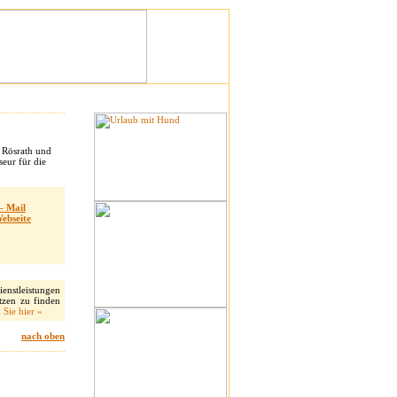
 Rösrath und
eur für die
- Mail
ebseite
enstleistungen
tzen zu finden
Sie hier »
nach oben