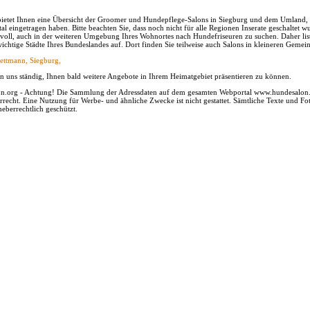
 bietet Ihnen eine Übersicht der Groomer und Hundepflege-Salons in Siegburg und dem Umland, d
tal eingetragen haben. Bitte beachten Sie, dass noch nicht für alle Regionen Inserate geschaltet wu
nvoll, auch in der weiteren Umgebung Ihres Wohnortes nach Hundefriseuren zu suchen. Daher lis
wichtige Städte Ihres Bundeslandes auf. Dort finden Sie teilweise auch Salons in kleineren Gemei
ettmann,
Siegburg,
 uns ständig, Ihnen bald weitere Angebote in Ihrem Heimatgebiet präsentieren zu können.
n.org - Achtung! Die Sammlung der Adressdaten auf dem gesamten Webportal www.hundesalon.o
recht. Eine Nutzung für Werbe- und ähnliche Zwecke ist nicht gestattet. Sämtliche Texte und Fot
heberrechtlich geschützt.