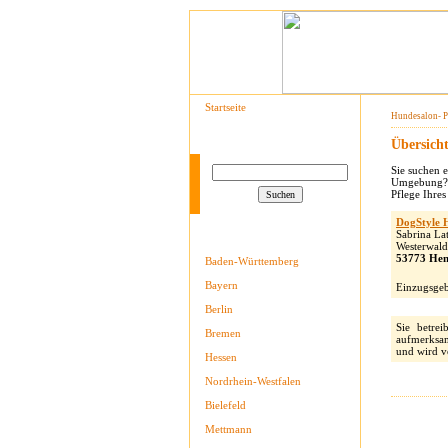
Startseite
Hundesalon- Po
Schnellsuche
Übersich
Sie suchen 
Umgebung? D
Pflege Ihres
DogStyle 
Sabrina La
Hundesalons in ...
Westerwald
53773 Hen
Baden-Württemberg
Bayern
Einzugsgeb
Berlin
Sie betrei
Bremen
aufmerksam
und wird v
Hessen
Nordrhein-Westfalen
Bielefeld
Mettmann