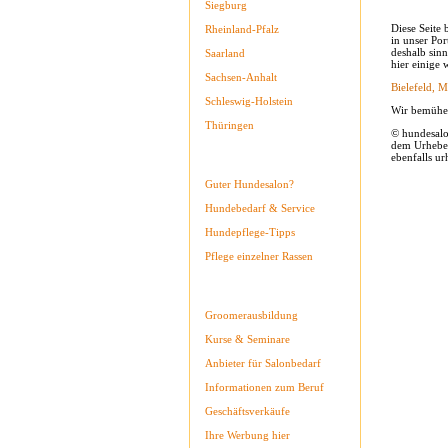
Siegburg
Diese Seite
Rheinland-Pfalz
in unser Por
deshalb sin
Saarland
hier einige 
Sachsen-Anhalt
Bielefeld,
M
Schleswig-Holstein
Wir bemühen
Thüringen
© hundesalo
dem Urheber
ebenfalls ur
Hundepflege-Infos
Guter Hundesalon?
Hundebedarf & Service
Hundepflege-Tipps
Pflege einzelner Rassen
Für Hundefriseure
Groomerausbildung
Kurse & Seminare
Anbieter für Salonbedarf
Informationen zum Beruf
Geschäftsverkäufe
Ihre Werbung hier