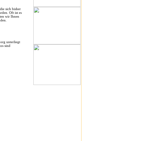
ie sich bisher
rden. Oft ist es
ten wir Ihnen
nden.
rg unterliegt
os sind